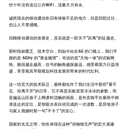
经十年没有连过公共WiFi，流量月月有余。
诚然现在的移动通信依旧有体验不足的地方，但是回想过往，
也让人不禁感慨。
回顾移动通信的发展史，其实就是一部关于“距离”的征服史。
那时指标匮乏、技术空白，到如今站在6G 的门槛上，我们手
握的是 6GHz 的“黄金频谱”，布设的是“天地一体”的试验网
络。频段越走越高，信号的触角越探越远。感受着国力日益强
盛，享受着其早期规划科技发展所带来的时代红利。
这一切宏大的技术跃迁，最终都化作了我们生活中那些“看不
见、却离不开”的日常。它不再是实验室里冷冰冰的参数，而
是偏远山区孩子上网课时流畅的画面，是外卖骑手在暴雨中精
准送达的定位，是智能水表自动完成的一次读数，是异地游子
与家人视频时那一句“不卡了”的安心。
国家的先见之明，恰恰体现在这种“润物细无声”的宏大基建