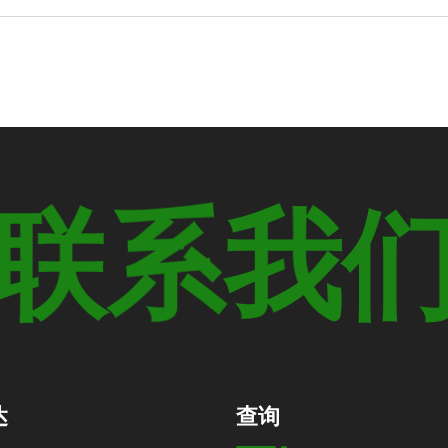
联
我
系
达
查询