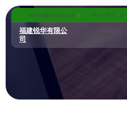
service@iruihua.com
周一至周五：上午 9
福建锐华有限公
首页
关于锐华
司