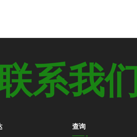
联
系
我
达
查询