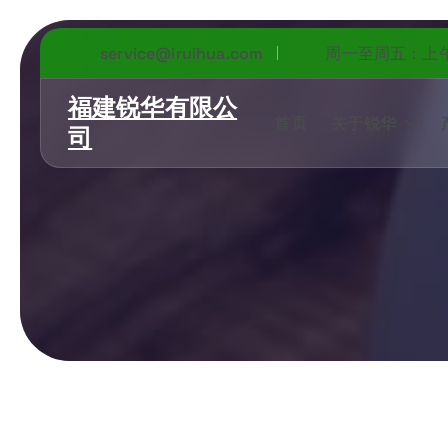
service@iruihua.com
周一至周五：上午 9
福建锐华有限公
首页
关于锐华
司