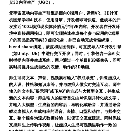
义3D内容生产（UGC）。
元宇宙互动内容生产引擎是面向C端用户，运用VR、3D计算
机图形学和AI技术，使用引擎，开发者即可快速、低成本的开
发接近100%模拟现实体验的元宇宙VR内容。开发者在开发环
境中直接调用接口，即可实现快速生成每个参与应用的C端用
户的高品质高写实3D虚拟化身，并已自动完成骨骼绑定，
blend shape绑定，蒙皮和贴图制作，可直接导入3D开发引擎
（如Unity、UE）中进行交互开发；同时，引擎包含一套AI实
时捕捉内容并生成系统，用户通过一个单目RGB摄像头，即可
实时捕捉并生成自己的表情、动作的3D动画。
师生可将文本、声音、视频素材输入“养成系统”，训练虚拟人
的人设、性格和知识库等，并与虚拟人做实时交流互动。师生
输入的文本以“提示词”或“RAG”的方式与大模型交互，并生成
新的文本内容；师生输入的语音首先由AI识别并转化成文字，
并输入大模型，生成新的内容后，再转化成语音，并通过语音
驱动虚拟人AI生成相应的语音、表情、口型和动作，与师生交
互。整个服务为流式数据传输，以保证交互低延迟。同时系统
支持师生上传动作视频，让虚拟人生成与视频里动作一致的